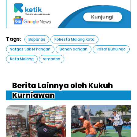
Tags:
Bapanas
Polresta Malang Kota
Satgas Saber Pangan
Bahan pangan
Pasar Bunulrejo
Kota Malang
ramadan
Berita Lainnya oleh Kukuh
Kurniawan