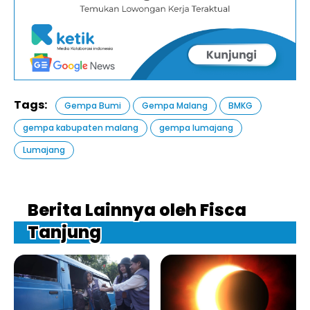
Tags:
Gempa Bumi
Gempa Malang
BMKG
gempa kabupaten malang
gempa lumajang
Lumajang
Berita Lainnya oleh Fisca
Tanjung