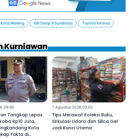
Kota Malang
KAI Daop 8 Surabaya
Toyota Innova
uh Kurniawan
6 09:36
7 Agustus 2026 03:00
ngan Tangkap Lepas
Tips Merawat Koleksi Buku,
koba Rp10 Juta,
Sirkulasi Udara dan Silica Gel
ungkandang Kota
Jadi Kunci Utama
kap Fakta di