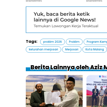
Tags:
proklim 2026
Proklim
Program Kamp
kelurahan merjosari
Merjosari
Kota Malang
Berita Lainnya oleh Aziz 