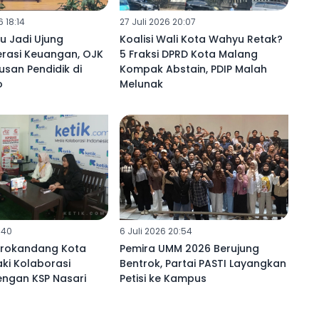
 18:14
27 Juli 2026 20:07
u Jadi Ujung
Koalisi Wali Kota Wahyu Retak?
erasi Keuangan, OJK
5 Fraksi DPRD Kota Malang
usan Pendidik di
Kompak Abstain, PDIP Malah
o
Melunak
:40
6 Juli 2026 20:54
rokandang Kota
Pemira UMM 2026 Berujung
ki Kolaborasi
Bentrok, Partai PASTI Layangkan
engan KSP Nasari
Petisi ke Kampus