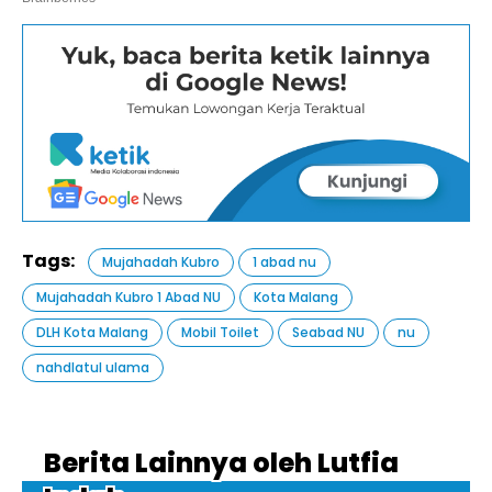
Tags:
Mujahadah Kubro
1 abad nu
Mujahadah Kubro 1 Abad NU
Kota Malang
DLH Kota Malang
Mobil Toilet
Seabad NU
nu
nahdlatul ulama
Berita Lainnya oleh Lutfia