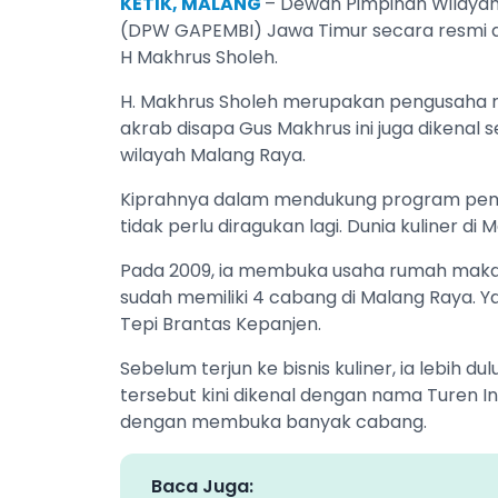
KETIK, MALANG
– ‎Dewan Pimpinan Wilaya
(DPW GAPEMBI) Jawa Timur secara resmi dilan
H Makhrus Sholeh.
H. Makhrus Sholeh merupakan pengusaha m
akrab disapa Gus Makhrus ini juga dikenal 
wilayah Malang Raya.
‎Kiprahnya dalam mendukung program pem
tidak perlu diragukan lagi. Dunia kuliner di
‎Pada 2009, ia membuka usaha rumah mak
sudah memiliki 4 cabang di Malang Raya. Ya
Tepi Brantas Kepanjen.
Sebelum terjun ke bisnis kuliner, ia lebih 
tersebut kini dikenal dengan nama Turen 
dengan membuka banyak cabang.
Baca Juga: