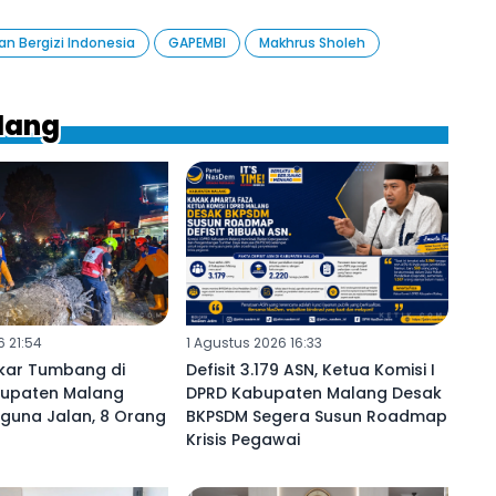
 Bergizi Indonesia
GAPEMBI
Makhrus Sholeh
ilang
6 21:54
1 Agustus 2026 16:33
kar Tumbang di
Defisit 3.179 ASN, Ketua Komisi I
abupaten Malang
DPRD Kabupaten Malang Desak
guna Jalan, 8 Orang
BKPSDM Segera Susun Roadmap
Krisis Pegawai ‎