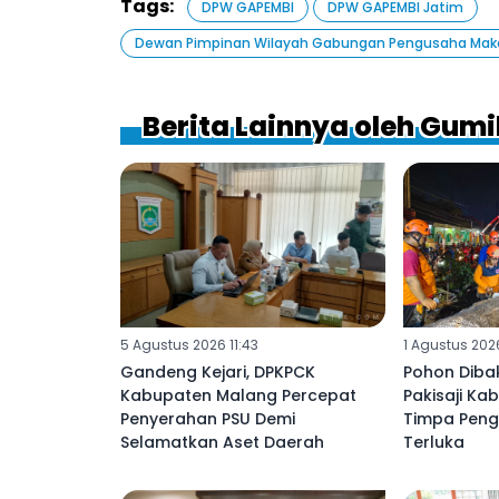
Tags:
DPW GAPEMBI
DPW GAPEMBI Jatim
‎Dewan Pimpinan Wilayah Gabungan Pengusaha Makan
Berita Lainnya oleh Gum
5 Agustus 2026 11:43
1 Agustus 202
Gandeng Kejari, DPKPCK
Pohon Diba
Kabupaten Malang Percepat
Pakisaji K
Penyerahan PSU Demi
Timpa Peng
Selamatkan Aset Daerah ‎
Terluka