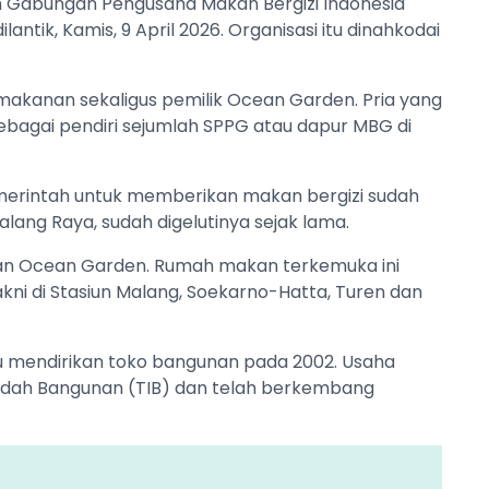
h Gabungan Pengusaha Makan Bergizi Indonesia
tik, Kamis, 9 April 2026. Organisasi itu dinahkodai
akanan sekaligus pemilik Ocean Garden. Pria yang
sebagai pendiri sejumlah SPPG atau dapur MBG di
erintah untuk memberikan makan bergizi sudah
 Malang Raya, sudah digelutinya sejak lama.
an Ocean Garden. Rumah makan terkemuka ini
kni di Stasiun Malang, Soekarno-Hatta, Turen dan
dulu mendirikan toko bangunan pada 2002. Usaha
Indah Bangunan (TIB) dan telah berkembang