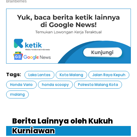
Tags:
Laka Lantas
Kota Malang
Jalan Raya Kepuh
Honda Vario
honda scoopy
Polresta Malang Kota
malang
Berita Lainnya oleh Kukuh
Kurniawan