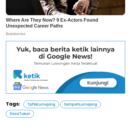
Tags:
TpPkkLumajang
SampahLumajang
DesaTukun