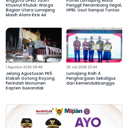
Anggota DPRD Jatim
Polres Lumajang Mulai
Khusnul Khuluk: Warga
Panggil Penambang Ilegal,
Bagian Utara Lumajang
HPBI; Usut Sampai Tuntas
Masih Alami Kiris Air
1 Agustus 2026 08:48
29 Juli 2026 23:44
Jelang Agustusan PK5
Lumajang Raih 4
Klakah Gotong Royong
Penghargaan Sekaligus
Perindah Monumen
dari Kemendukbangga
Kapten Suwandak