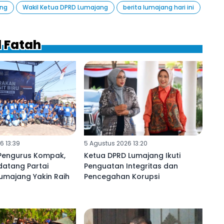
ang
Wakil Ketua DPRD Lumajang
berita lumajang hari ini
l Fatah
6 13:39
5 Agustus 2026 13:20
Pengurus Kompak,
Ketua DPRD Lumajang Ikuti
datang Partai
Penguatan Integritas dan
umajang Yakin Raih
Pencegahan Korupsi