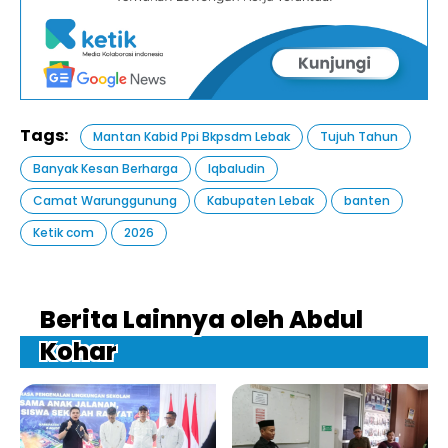
Tags:
Mantan Kabid Ppi Bkpsdm Lebak
Tujuh Tahun
Banyak Kesan Berharga
Iqbaludin
Camat Warunggunung
Kabupaten Lebak
banten
Ketik com
2026
Berita Lainnya oleh Abdul
Kohar