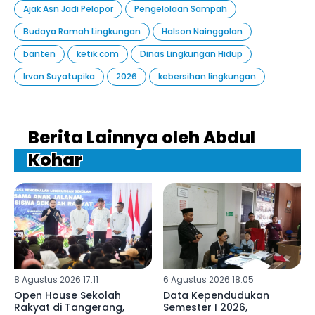
Ajak Asn Jadi Pelopor
Pengelolaan Sampah
Budaya Ramah Lingkungan
Halson Nainggolan
banten
ketik.com
Dinas Lingkungan Hidup
Irvan Suyatupika
2026
kebersihan lingkungan
Berita Lainnya oleh Abdul
Kohar
8 Agustus 2026 17:11
6 Agustus 2026 18:05
Open House Sekolah
Data Kependudukan
Rakyat di Tangerang,
Semester I 2026,