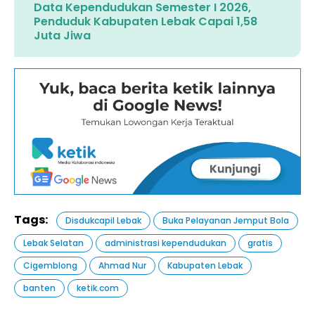
Data Kependudukan Semester I 2026,
Penduduk Kabupaten Lebak Capai 1,58
Juta Jiwa
Tags:
Disdukcapil Lebak
Buka Pelayanan Jemput Bola
Lebak Selatan
administrasi kependudukan
gratis
Cigemblong
Ahmad Nur
Kabupaten Lebak
banten
ketik.com