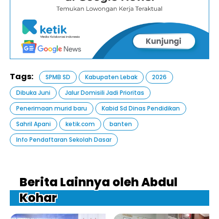
Tags:
SPMB SD
Kabupaten Lebak
2026
Dibuka Juni
Jalur Domisili Jadi Prioritas
Penerimaan murid baru
Kabid Sd Dinas Pendidikan
Sahril Apani
ketik.com
banten
Info Pendaftaran Sekolah Dasar
Berita Lainnya oleh Abdul
Kohar