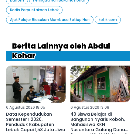
banten
Peringati Hari Buku Nasional
Kadis Perpustakaan Lebak
Ajak Pelajar Biasakan Membaca Setiap Hari
ketik.com
Berita Lainnya oleh Abdul
Kohar
6 Agustus 2026 18:05
6 Agustus 2026 13:08
Data Kependudukan
40 Siswa Belajar di
Semester I 2026,
Bangunan Nyaris Roboh,
Penduduk Kabupaten
Mahasiswa KKN
Lebak Capai 1,58 Juta Jiwa
Nusantara Galang Donasi
Renovasi MI Al-Wathon di