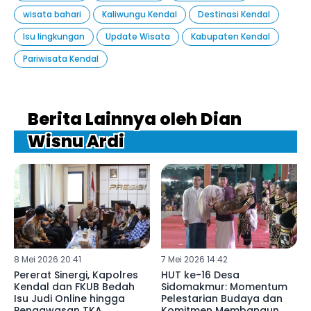
wisata bahari
Kaliwungu Kendal
Destinasi Kendal
Isu lingkungan
Update Wisata
Kabupaten Kendal
Pariwisata Kendal
Berita Lainnya oleh Dian
Wisnu Ardi
8 Mei 2026 20:41
7 Mei 2026 14:42
Pererat Sinergi, Kapolres
HUT ke-16 Desa
Kendal dan FKUB Bedah
Sidomakmur: Momentum
Isu Judi Online hingga
Pelestarian Budaya dan
Pengawasan TKA
Komitmen Membangun