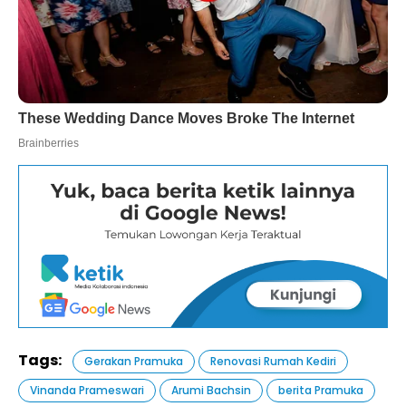
Tags:
Gerakan Pramuka
Renovasi Rumah Kediri
Vinanda Prameswari
Arumi Bachsin
berita Pramuka