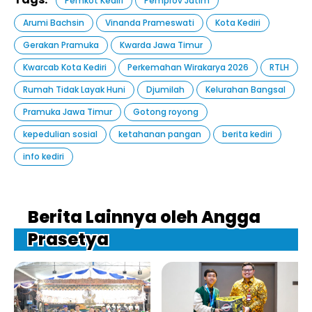
Pemkot Kediri
Pemprov Jatim
Arumi Bachsin
Vinanda Prameswati
Kota Kediri
Gerakan Pramuka
Kwarda Jawa Timur
Kwarcab Kota Kediri
Perkemahan Wirakarya 2026
RTLH
Rumah Tidak Layak Huni
Djumilah
Kelurahan Bangsal
Pramuka Jawa Timur
Gotong royong
kepedulian sosial
ketahanan pangan
berita kediri
info kediri
Berita Lainnya oleh Angga
Prasetya