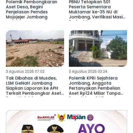
Polemik Pembongkaran
PBNU Tetapkan 501
Aset Desa, Begini
Peserta Sementara
Penjelasan Pemdes
Muktamar ke-35 NU di
Mojojejer Jombang
Jombang, Verifikasi Masih
Berlanjut
3 Agustus 2026 07:02
3 Agustus 2026 03:24
Tak Dibahas di Musdes,
Polemik KPRI Sejahtera
LSM GeNaH Jombang
Jombang, Anggota
Siapkan Laporan ke APH
Pertanyakan Pembelian
Terkait Pembongkar Aset
Aset Rp124 Miliar Tanpa
Desa Mojojejer
Persetujuan RAT