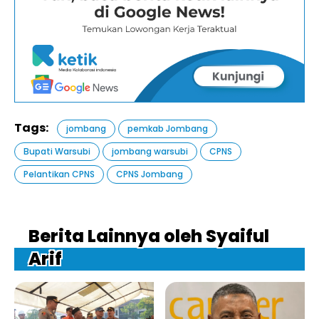
Tags:
jombang
pemkab Jombang
Bupati Warsubi
jombang warsubi
CPNS
Pelantikan CPNS
CPNS Jombang
Berita Lainnya oleh Syaiful
Arif