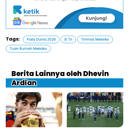
Tags:
Piala Dunia 2026
El Tri
Timnas Meksiko
Tuan Rumah Meksiko
Berita Lainnya oleh Dhevin
Ardian