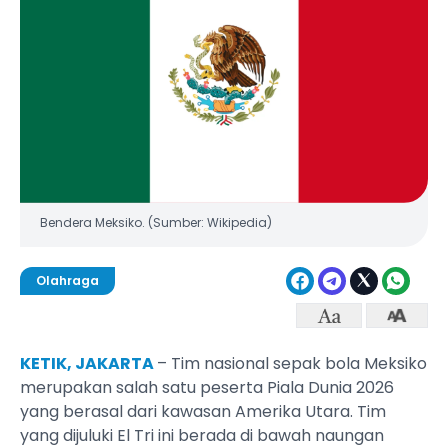
Bendera Meksiko. (Sumber: Wikipedia)
Olahraga
KETIK, JAKARTA
– Tim nasional sepak bola Meksiko
merupakan salah satu peserta Piala Dunia 2026
yang berasal dari kawasan Amerika Utara. Tim
yang dijuluki El Tri ini berada di bawah naungan