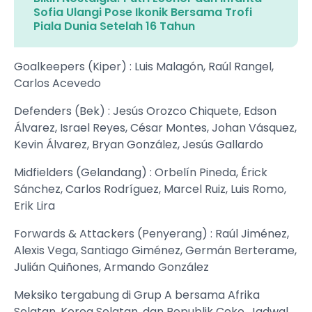
Sofia Ulangi Pose Ikonik Bersama Trofi
Piala Dunia Setelah 16 Tahun
Goalkeepers (Kiper) : Luis Malagón, Raúl Rangel,
Carlos Acevedo
Defenders (Bek) : Jesús Orozco Chiquete, Edson
Álvarez, Israel Reyes, César Montes, Johan Vásquez,
Kevin Álvarez, Bryan González, Jesús Gallardo
Midfielders (Gelandang) : Orbelín Pineda, Érick
Sánchez, Carlos Rodríguez, Marcel Ruiz, Luis Romo,
Erik Lira
Forwards & Attackers (Penyerang) : Raúl Jiménez,
Alexis Vega, Santiago Giménez, Germán Berterame,
Julián Quiñones, Armando González
Meksiko tergabung di Grup A bersama Afrika
Selatan, Korea Selatan, dan Republik Ceko. Jadwal