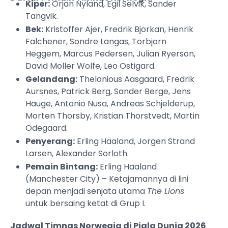
Kiper:
Orjan Nyland, Egil Selvik, Sander
Tangvik.
Bek:
Kristoffer Ajer, Fredrik Bjorkan, Henrik
Falchener, Sondre Langas, Torbjorn
Heggem, Marcus Pedersen, Julian Ryerson,
David Moller Wolfe, Leo Ostigard.
Gelandang:
Thelonious Aasgaard, Fredrik
Aursnes, Patrick Berg, Sander Berge, Jens
Hauge, Antonio Nusa, Andreas Schjelderup,
Morten Thorsby, Kristian Thorstvedt, Martin
Odegaard.
Penyerang:
Erling Haaland, Jorgen Strand
Larsen, Alexander Sorloth.
Pemain Bintang:
Erling Haaland
(Manchester City) – Ketajamannya di lini
depan menjadi senjata utama
The Lions
untuk bersaing ketat di Grup I.
Jadwal Timnas Norwegia di Piala Dunia 2026