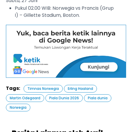
Sabtu, 27 Juni
Pukul 02.00 WIB: Norwegia vs Prancis (Grup
I) – Gillette Stadium, Boston.
Tags:
Timnas Norwegia
Erling Haaland
Martin Odegaard
Piala Dunia 2026
Piala dunia
Norwegia