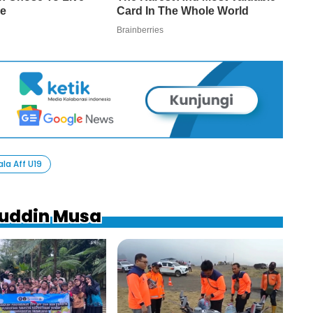
ala Aff U19
fuddin Musa