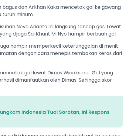
n bagus dan Arkhan Kaka mencetak gol ke gawang
a turun minum.
suhan Nova Arianto ini langsung tancap gas. Lewat
ng dijaga Sai Khant Mi Nyo hampir berbuah gol.
uga hampir memperkecil ketertinggalan di menit
lamatan dengan cara menepis tembakan keras dari
mencetak gol lewat Dimas Wicaksono. Gol yang
erhasil dimanfaatkan oleh Dimas. Sehingga skor
Bungkam Indonesia Tuai Sorotan, Ini Respons
caya diri dengan menambah jumlah gol ke gawang