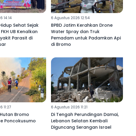
6 14:14
6 Agustus 2026 12:54
idup Sehat Sejak
BPBD Jatim Kerahkan Drone
 FKH UB Kenalkan
Water Spray dan Truk
akit Parasit di
Pemadam untuk Padamkan Api
sar
di Bromo
 11:27
6 Agustus 2026 11:21
 Hutan Bromo
Di Tengah Perundingan Damai,
ke Poncokusumo
Lebanon Selatan Kembali
Diguncang Serangan Israel