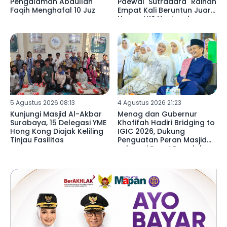
Pengalaman Abdullah
Paewai "Sutradara" Raihan
Faqih Menghafal 10 Juz
Empat Kali Beruntun Juara
Umum LKS Nasional
5 Agustus 2026 08:13
4 Agustus 2026 21:23
Kunjungi Masjid Al-Akbar
Menag dan Gubernur
Surabaya, 15 Delegasi YME
Khofifah Hadiri Bridging to
Hong Kong Diajak Keliling
IGIC 2026, Dukung
Tinjau Fasilitas
Penguatan Peran Masjid
sebagai Pusat Peradaban,
Diplomasi Keagamaan
dan Perdamaian Global