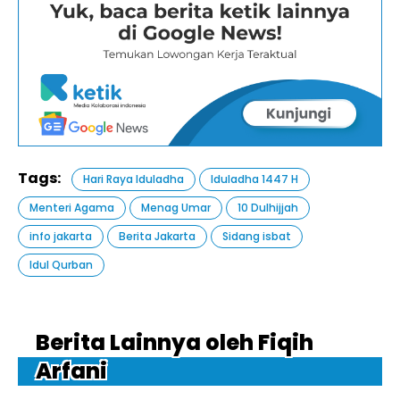
Tags:
Hari Raya Iduladha
Iduladha 1447 H
Menteri Agama
Menag Umar
10 Dulhijjah
info jakarta
Berita Jakarta
Sidang isbat
Idul Qurban
Berita Lainnya oleh Fiqih
Arfani