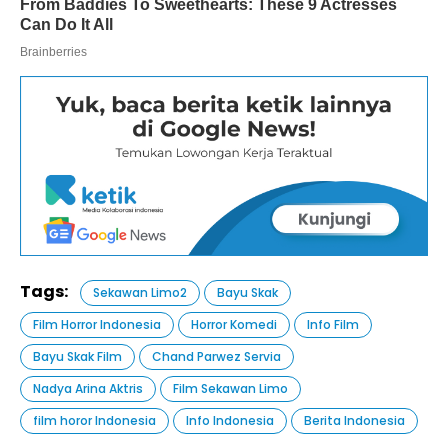
Tags:
Sekawan Limo2
Bayu Skak
Film Horror Indonesia
Horror Komedi
Info Film
Bayu Skak Film
Chand Parwez Servia
Nadya Arina Aktris
Film Sekawan Limo
film horor Indonesia
Info Indonesia
Berita Indonesia