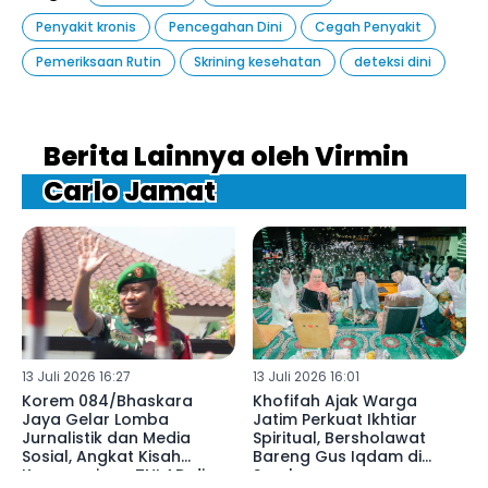
Penyakit kronis
Pencegahan Dini
Cegah Penyakit
Pemeriksaan Rutin
Skrining kesehatan
deteksi dini
Berita Lainnya oleh Virmin
Carlo Jamat
13 Juli 2026 16:27
13 Juli 2026 16:01
Korem 084/Bhaskara
Khofifah Ajak Warga
Jaya Gelar Lomba
Jatim Perkuat Ikhtiar
Jurnalistik dan Media
Spiritual, Bersholawat
Sosial, Angkat Kisah
Bareng Gus Iqdam di
Kemanusiaan TNI AD di
Surabaya