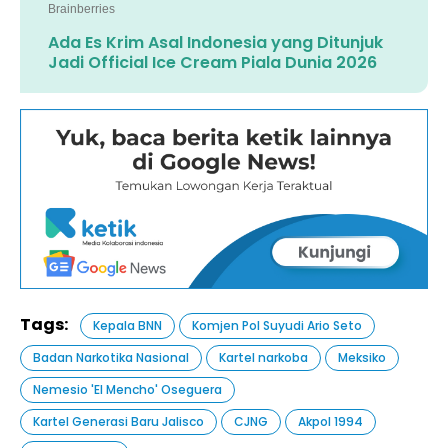
Ada Es Krim Asal Indonesia yang Ditunjuk
Jadi Official Ice Cream Piala Dunia 2026
Tags:
Kepala BNN
Komjen Pol Suyudi Ario Seto
Badan Narkotika Nasional
Kartel narkoba
Meksiko
Nemesio 'El Mencho' Oseguera
Kartel Generasi Baru Jalisco
CJNG
Akpol 1994