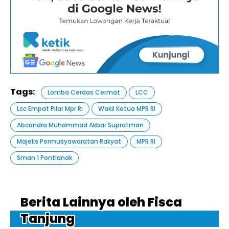
Tags:
Lomba Cerdas Cermat
LCC
Lcc Empat Pilar Mpr Ri
Wakil Ketua MPR RI
Abcandra Muhammad Akbar Supratman
Majelis Permusyawaratan Rakyat
MPR RI
Sman 1 Pontianak
Berita Lainnya oleh Fisca
Tanjung