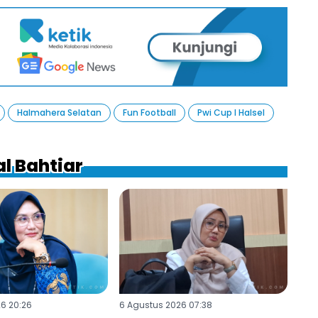
Halmahera Selatan
Fun Football
Pwi Cup I Halsel
al Bahtiar
6 20:26
6 Agustus 2026 07:38