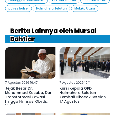
Pelanggarn Konservasi
DPD KNPI Halsel
Sahmar M Zen
polres halsel
Halmahera Selatan
Maluku Utara
Berita Lainnya oleh Mursal
Bahtiar
7 Agustus 2026 16:47
7 Agustus 2026 10:11
Jejak Besar Dr.
Kursi Kepala OPD
Muhammad Kasuba, Dari
Halmahera Selatan
Transformasi Kawasi
Kembali Dikocok Setelah
hingga Hilirisasi Obi di
17 Agustus
Halmahera Selatan