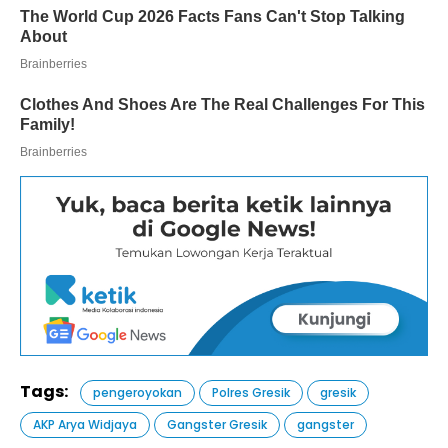
Tags:
pengeroyokan
Polres Gresik
gresik
AKP Arya Widjaya
Gangster Gresik
gangster