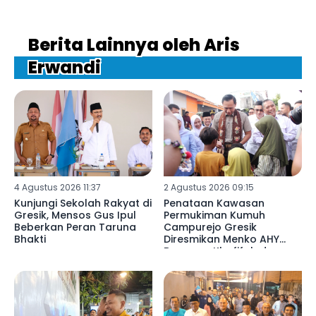
Berita Lainnya oleh Aris
Erwandi
4 Agustus 2026 11:37
2 Agustus 2026 09:15
Kunjungi Sekolah Rakyat di
Penataan Kawasan
Gresik, Mensos Gus Ipul
Permukiman Kumuh
Beberkan Peran Taruna
Campurejo Gresik
Bhakti
Diresmikan Menko AHY
Bersama Khofifah dan
Gus Yani