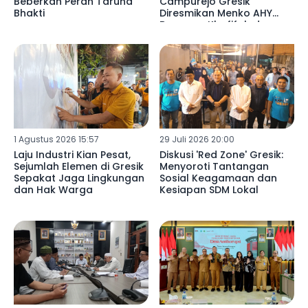
Beberkan Peran Taruna
Campurejo Gresik
Bhakti
Diresmikan Menko AHY
Bersama Khofifah dan
Gus Yani
1 Agustus 2026 15:57
29 Juli 2026 20:00
Laju Industri Kian Pesat,
Diskusi 'Red Zone' Gresik:
Sejumlah Elemen di Gresik
Menyoroti Tantangan
Sepakat Jaga Lingkungan
Sosial Keagamaan dan
dan Hak Warga
Kesiapan SDM Lokal