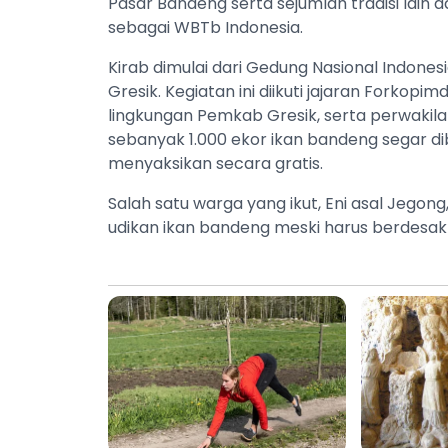
Pasar Bandeng serta sejumlah tradisi lain 
sebagai WBTb Indonesia.
Kirab dimulai dari Gedung Nasional Indones
Gresik. Kegiatan ini diikuti jajaran Forkop
lingkungan Pemkab Gresik, serta perwaki
sebanyak 1.000 ekor ikan bandeng segar d
menyaksikan secara gratis.
Salah satu warga yang ikut, Eni asal Jegon
udikan ikan bandeng meski harus berdesa