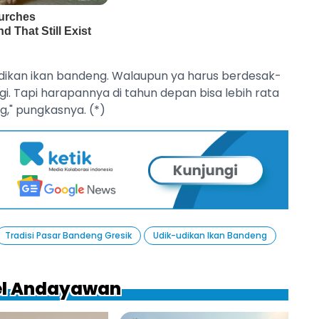
-udikan ikan bandeng. Walaupun ya harus berdesak-
i. Tapi harapannya di tahun depan bisa lebih rata
," pungkasnya. (*)
Tradisi Pasar Bandeng Gresik
Udik-udikan Ikan Bandeng
iel Andayawan