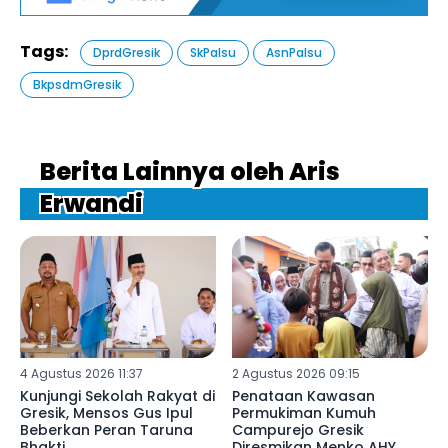
Tags:
DprdGresik
SkPalsu
AsnPalsu
BkpsdmGresik
Berita Lainnya oleh Aris
Erwandi
4 Agustus 2026 11:37
2 Agustus 2026 09:15
Kunjungi Sekolah Rakyat di
Penataan Kawasan
Gresik, Mensos Gus Ipul
Permukiman Kumuh
Beberkan Peran Taruna
Campurejo Gresik
Bhakti
Diresmikan Menko AHY