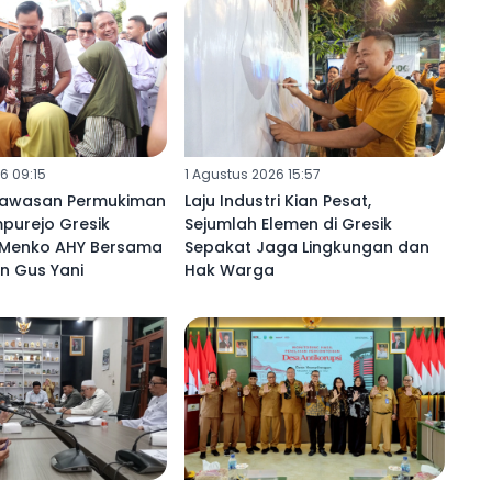
6 09:15
1 Agustus 2026 15:57
Kawasan Permukiman
Laju Industri Kian Pesat,
urejo Gresik
Sejumlah Elemen di Gresik
 Menko AHY Bersama
Sepakat Jaga Lingkungan dan
n Gus Yani
Hak Warga