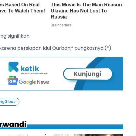
 signifikan.
ik karena persiapan Idul Qurban,” pungkasnya.(*)
ngGibas
Erwandi