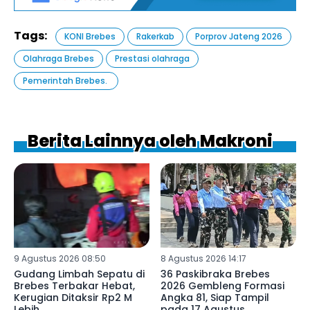
Tags:
KONI Brebes
Rakerkab
Porprov Jateng 2026
Olahraga Brebes
Prestasi olahraga
Pemerintah Brebes. ‎
Berita Lainnya oleh Makroni
9 Agustus 2026 08:50
8 Agustus 2026 14:17
Gudang Limbah Sepatu di
36 Paskibraka Brebes
Brebes Terbakar Hebat,
2026 Gembleng Formasi
Kerugian Ditaksir Rp2 M
Angka 81, Siap Tampil
Lebih
pada 17 Agustus