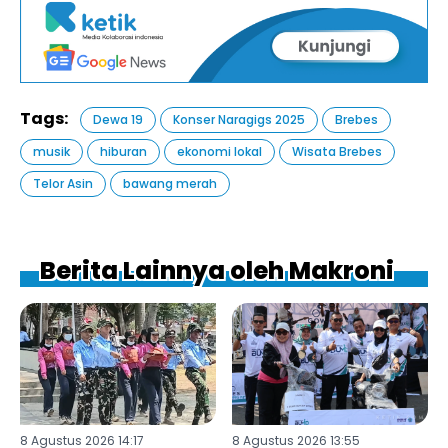
Tags:
Dewa 19
Konser Naragigs 2025
Brebes
musik
hiburan
ekonomi lokal
Wisata Brebes
Telor Asin
bawang merah
Berita Lainnya oleh Makroni
8 Agustus 2026 14:17
8 Agustus 2026 13:55