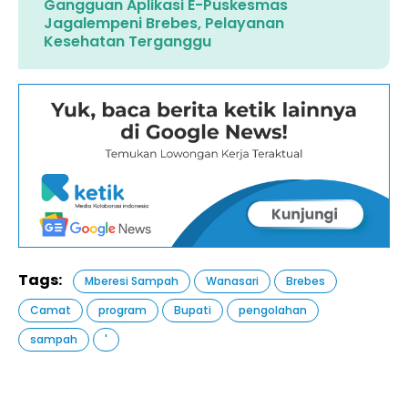
Gangguan Aplikasi E-Puskesmas
Jagalempeni Brebes, Pelayanan
Kesehatan Terganggu ‎
Tags:
Mberesi Sampah
Wanasari
Brebes
Camat
program
Bupati
pengolahan
sampah
'