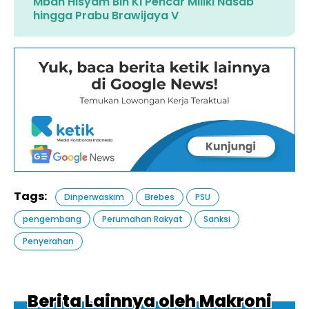
Mbah Hisyam Bin Ki Pencar Miliki Nasab
hingga Prabu Brawijaya V
Tags:
Dinperwaskim
Brebes
PSU
pengembang
Perumahan Rakyat
Sanksi
Penyerahan
Berita Lainnya oleh Makroni