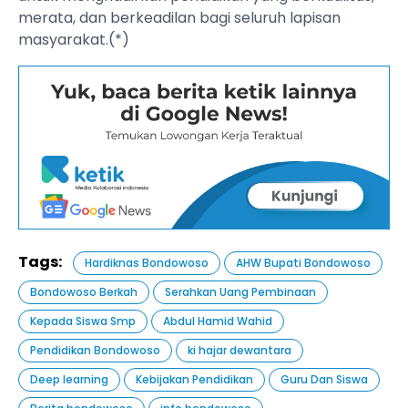
merata, dan berkeadilan bagi seluruh lapisan
masyarakat.(*)
Tags:
Hardiknas Bondowoso
AHW Bupati Bondowoso
Bondowoso Berkah
Serahkan Uang Pembinaan
Kepada Siswa Smp
Abdul Hamid Wahid
Pendidikan Bondowoso
ki hajar dewantara
Deep learning
Kebijakan Pendidikan
Guru Dan Siswa