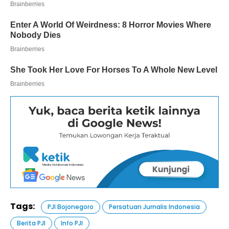
Tags:
PJI Bojonegoro
Persatuan Jurnalis Indonesia
Berita PJI
Info PJI