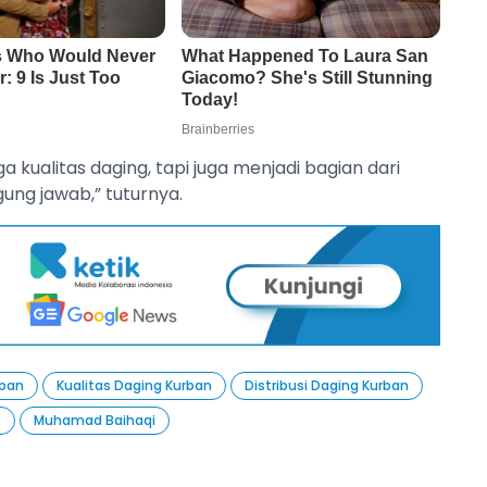
kualitas daging, tapi juga menjadi bagian dari
ung jawab,” tuturnya.
rban
Kualitas Daging Kurban
Distribusi Daging Kurban
b
Muhamad Baihaqi