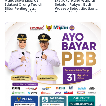
Mahasiswa MMD UB
Ekstrakurikuler Wajib di
Edukasi Orang Tua di
Sekolah Rakyat, Budi
Blitar Pentingnya
Waseso Sebut Libatkan
Pengasuhan Seimbang
Taruna Akmil