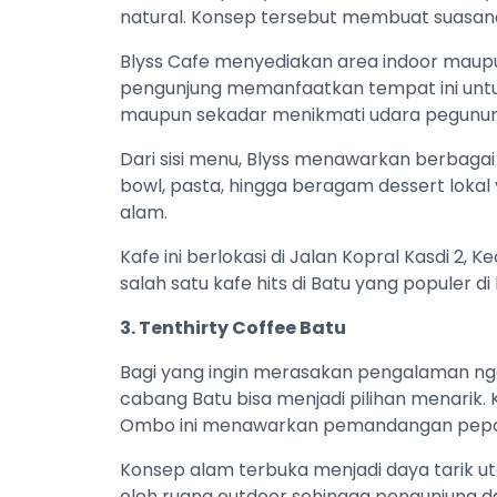
natural. Konsep tersebut membuat suasana
Blyss Cafe menyediakan area indoor mau
pengunjung memanfaatkan tempat ini untu
maupun sekadar menikmati udara pegunun
Dari sisi menu, Blyss menawarkan berbagai 
bowl, pasta, hingga beragam dessert loka
alam.
Kafe ini berlokasi di Jalan Kopral Kasdi 2, 
salah satu kafe hits di Batu yang populer d
3. Tenthirty Coffee Batu
Bagi yang ingin merasakan pengalaman ngo
cabang Batu bisa menjadi pilihan menarik. 
Ombo ini menawarkan pemandangan pepoho
Konsep alam terbuka menjadi daya tarik u
oleh ruang outdoor sehingga pengunjung 