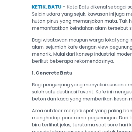
KETIK, BATU
– Kota Batu dikenal sebagai sa
Selain udara yang sejuk, kawasan ini jug
hutan pinus yang memanjakan mata. Tak he
memanfaatkan keindahan alam tersebut se
Bagi wisatawan maupun warga lokal yang 
alam, sejumlah kafe dengan view pegununga
menarik. Mulai dari konsep industrial mod
berikut beberapa rekomendasinya.
1. Concrete Batu
Bagi pengunjung yang menyukai suasana m
salah satu destinasi favorit. Kafe ini meng
beton dan kaca yang memberikan kesan m
Area outdoor menjadi spot yang paling ba
menghadap panorama pegunungan. Dari tem
biru terlihat jelas, terutama saat sore ha
menciptakan suasana hangat untuk bersan