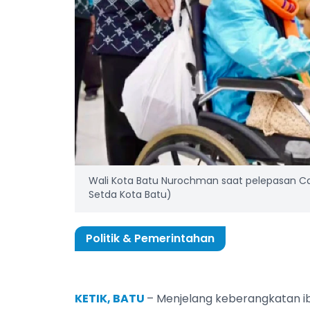
Wali Kota Batu Nurochman saat pelepasan Cal
Setda Kota Batu)
Politik & Pemerintahan
KETIK, BATU
– Menjelang keberangkatan ib