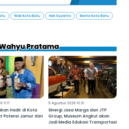
atu
Wali Kota Batu
Heli Suyanto
Berita Kota Batu
a Wahyu Pratama
 11:17
5 Agustus 2026 10:31
kan Hadir di Kota
Sinergi Jasa Marga dan JTP
t Potensi Jamur dan
Group, Museum Angkut akan
Jadi Media Edukasi Transportasi