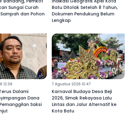
ir Bandang, Pemkot
Indikasi Geografis Apel Kota
kan Sungai Curah
Batu Ditolak Setelah 8 Tahun,
i Sampah dan Pohon
Dokumen Pendukung Belum
Lengkap
6 12:39
7 Agustus 2026 10:47
 Terus Dalami
Karnaval Budaya Desa Beji
nyimpangan Dana
2026, Simak Rekayasa Lalu
 Pemanggilan Saksi
Lintas dan Jalur Alternatif ke
njut
Kota Batu