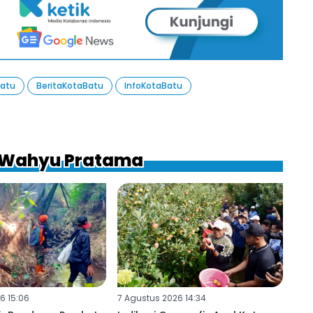
Batu
BeritaKotaBatu
InfoKotaBatu
a Wahyu Pratama
6 15:06
7 Agustus 2026 14:34