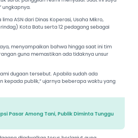
” ungkapnya.
lima ASN dari Dinas Koperasi, Usaha Mikro,
rindag) Kota Batu serta 12 pedagang sebagai
anjaya, menyampaikan bahwa hingga saat ini tim
rangan guna memastikan ada tidaknya unsur
alami dugaan tersebut. Apabila sudah ada
 kepada publik,” ujarnya beberapa waktu yang
upsi Pasar Among Tani, Publik Diminta Tunggu
gang dijadwalkan terus berlanjut guna