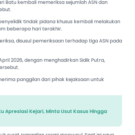
ejari Batu kembali memeriksa sejumlah ASN dan
ebut.
penyelidik tindak pidana khusus kembali melakukan
m beberapa hari terakhir.
iperiksa, disusul pemeriksaan terhadap tiga ASN pada
April 2026, dengan menghadirkan Sidik Putra,
ersebut.
erima panggilan dari pihak kejaksaan untuk
Apresiasi Kejari, Minta Usut Kasus Hingga
k surat panggilan resmi menyusul. Saat ini saya