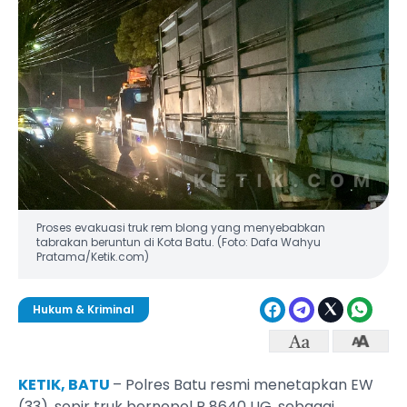
Proses evakuasi truk rem blong yang menyebabkan
tabrakan beruntun di Kota Batu. (Foto: Dafa Wahyu
Pratama/Ketik.com)
Hukum & Kriminal
KETIK, BATU
– Polres Batu resmi menetapkan EW
(33), sopir truk bernopol P 8640 UG, sebagai