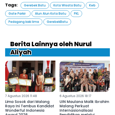
Tags:
Gerebek Batu
Kota Wisata Batu
Kwb
Gate Parkir ‎
Alun Alun Kota Batu
PKL
Pedagang kaki lima
GerebekBatu
Berita Lainnya oleh Nurul
Aliyah
7 Agustus 2026 11:48
6 Agustus 2026 18:17
Lima Sosok dari Malang
UIN Maulana Malik Ibrahim
Raya Ini Tembus Kandidat
Malang Perkuat
Wonderful Indonesia
Internasionalisasi
Award 2026
Pendidikan melalui