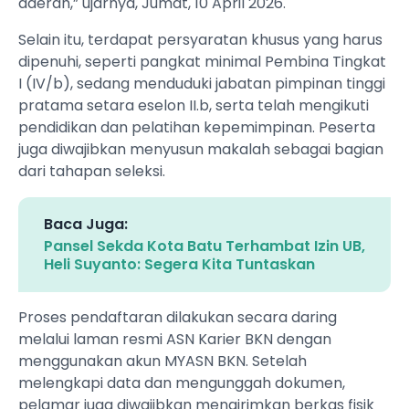
daerah,” ujarnya, Jumat, 10 April 2026.
Selain itu, terdapat persyaratan khusus yang harus
dipenuhi, seperti pangkat minimal Pembina Tingkat
I (IV/b), sedang menduduki jabatan pimpinan tinggi
pratama setara eselon II.b, serta telah mengikuti
pendidikan dan pelatihan kepemimpinan. Peserta
juga diwajibkan menyusun makalah sebagai bagian
dari tahapan seleksi.
Baca Juga:
Pansel Sekda Kota Batu Terhambat Izin UB,
Heli Suyanto: Segera Kita Tuntaskan
Proses pendaftaran dilakukan secara daring
melalui laman resmi ASN Karier BKN dengan
menggunakan akun MYASN BKN. Setelah
melengkapi data dan mengunggah dokumen,
pelamar juga diwajibkan mengirimkan berkas fisik