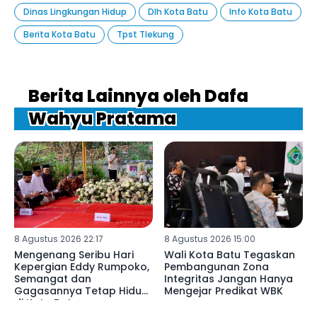
Dinas Lingkungan Hidup
Dlh Kota Batu
Info Kota Batu
Berita Kota Batu
Tpst Tlekung
Berita Lainnya oleh Dafa
Wahyu Pratama
8 Agustus 2026 22:17
8 Agustus 2026 15:00
Mengenang Seribu Hari
Wali Kota Batu Tegaskan
Kepergian Eddy Rumpoko,
Pembangunan Zona
Semangat dan
Integritas Jangan Hanya
Gagasannya Tetap Hidup
Mengejar Predikat WBK
di Kota Batu